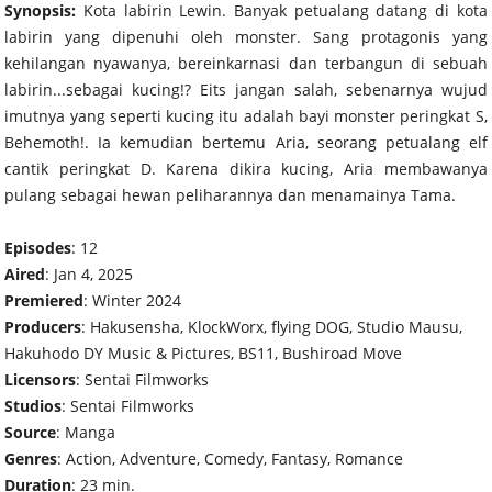
Synopsis:
Kota labirin Lewin. Banyak petualang datang di kota
labirin yang dipenuhi oleh monster. Sang protagonis yang
kehilangan nyawanya, bereinkarnasi dan terbangun di sebuah
labirin...sebagai kucing!? Eits jangan salah, sebenarnya wujud
imutnya yang seperti kucing itu adalah bayi monster peringkat S,
Behemoth!. Ia kemudian bertemu Aria, seorang petualang elf
cantik peringkat D. Karena dikira kucing, Aria membawanya
pulang sebagai hewan peliharannya dan menamainya Tama.
Episodes
: 12
Aired
: Jan 4, 2025
Premiered
: Winter 2024
Producers
: Hakusensha, KlockWorx, flying DOG, Studio Mausu,
Hakuhodo DY Music & Pictures, BS11, Bushiroad Move
Licensors
: Sentai Filmworks
Studios
: Sentai Filmworks
Source
: Manga
Genres
: Action, Adventure, Comedy, Fantasy, Romance
Duration
: 23 min.