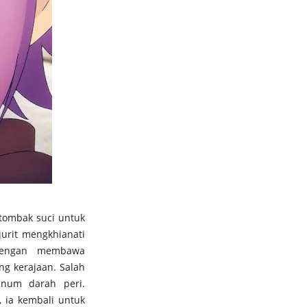
 tombak suci untuk
jurit mengkhianati
 dengan membawa
g kerajaan. Salah
inum darah peri.
 ia kembali untuk