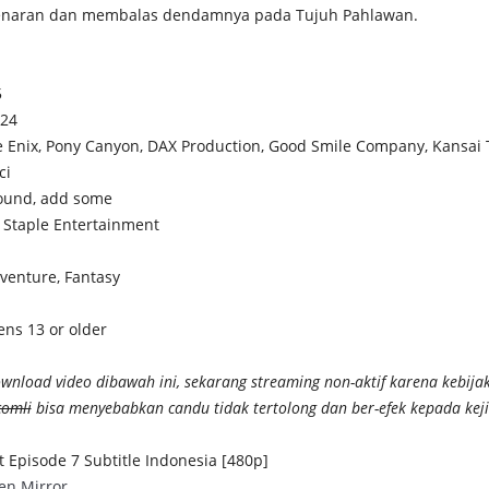
naran dan membalas dendamnya pada Tujuh Pahlawan.
5
024
e Enix, Pony Canyon, DAX Production, Good Smile Company, Kansai T
ci
found, add some
t, Staple Entertainment
dventure, Fantasy
ens 13 or older
wnload video dibawah ini, sekarang streaming non-aktif karena kebijak
comli
bisa menyebabkan candu tidak tertolong dan ber-efek kepada ke
t Episode 7 Subtitle Indonesia [480p]
en
Mirror