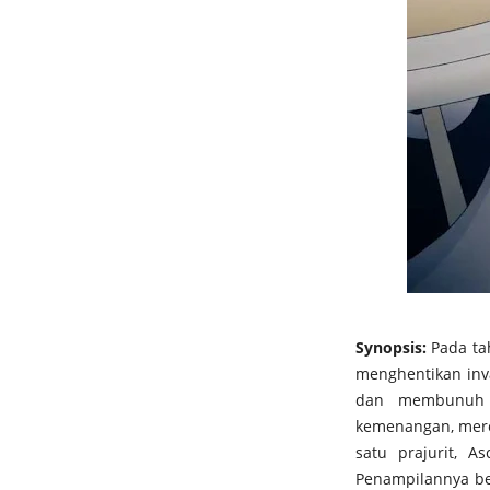
Synopsis:
Pada ta
menghentikan inva
dan membunuh r
kemenangan, mere
satu prajurit, 
Penampilannya be