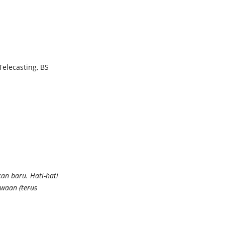
elecasting, BS
an baru. Hati-hati
jiwaan
(terus