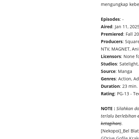
mengungkap kebe
Episodes
: -
Aired
: Jan 11, 202
Premiered
: Fall 2
Producers
: Squar
NTV, MAGNET, Ani
Licensors
: None 
Studios
: Sateligh
Source
: Manga
Genres
: Action, A
Duration
: 23 min.
Rating
: PG-13 - Te
NOTE :
Silahkan do
terlalu berlebihan
ketagihan)
.
[Nekopoi]_Bel Blat
GDrive
Gofile
Krak