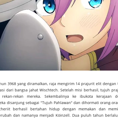
hun 3968 yang diramalkan, raja mengirim 14 prajurit elit dengan
si dari bangsa jahat Wischtech. Setelah misi berhasil, tujuh pra
ekan-rekan mereka. Sekembalinya ke ibukota kerajaan
ka disanjung sebagai "Tujuh Pahlawan" dan dihormati orang-oran
Ascheriit berhasil bertahan hidup dengan memakan dan mem
rubah dan namanya menjadi Köinzell. Dua puluh tahun berlalu,