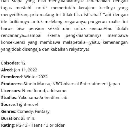
Dan siapa yang bisa menyalahkannya? Dihadapkan dengan
tugas mustahil untuk memerintah kerajaan kecilnya yang
menyedihkan, pria malang ini tidak bisa istirahat! Tapi dengan
ide briliannya untuk melelang negaranya, pangeran malas ini
harus bisa pensiun sekali dan untuk semua.Atau itulah
rencananya...sampai skema pengkhianatannya membawa
konsekuensi yang membawa malapetaka—yaitu, kemenangan
yang tidak disengaja dan kebaikan rakyatnya!
Episodes
: 12
Aired
: Jan 11, 2022
Premiered
: Winter 2022
Producers
: Studio Mausu, NBCUniversal Entertainment Japan
Licensors
: None found, add some
Studios
: Yokohama Animation Lab
Source
: Light novel
Genres
: Comedy, Fantasy
Duration
: 23 min.
Rating
: PG-13 - Teens 13 or older