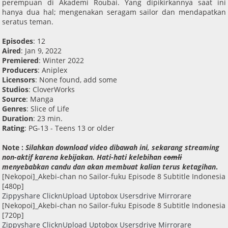
perempuan di Akademi Roubai. Yang dipikirkannya saat ini
hanya dua hal; mengenakan seragam sailor dan mendapatkan
seratus teman.
Episodes
: 12
Aired
: Jan 9, 2022
Premiered
: Winter 2022
Producers
: Aniplex
Licensors
: None found, add some
Studios
: CloverWorks
Source
: Manga
Genres
: Slice of Life
Duration
: 23 min.
Rating
: PG-13 - Teens 13 or older
Note :
Silahkan download video dibawah ini, sekarang streaming
non-aktif karena kebijakan. Hati-hati kelebihan
comli
menyebabkan candu dan akan membuat kalian terus ketagihan
.
[Nekopoi]_Akebi-chan no Sailor-fuku Episode 8 Subtitle Indonesia
[480p]
Zippyshare
ClicknUpload
Uptobox
Usersdrive
Mirrorare
[Nekopoi]_Akebi-chan no Sailor-fuku Episode 8 Subtitle Indonesia
[720p]
Zippyshare
ClicknUpload
Uptobox
Usersdrive
Mirrorare