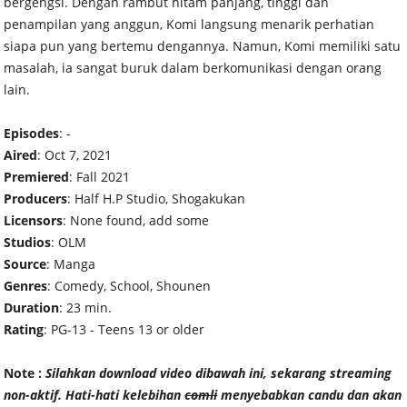
bergengsi. Dengan rambut hitam panjang, tinggi dan
penampilan yang anggun, Komi langsung menarik perhatian
siapa pun yang bertemu dengannya. Namun, Komi memiliki satu
masalah, ia sangat buruk dalam berkomunikasi dengan orang
lain.
Episodes
: -
Aired
: Oct 7, 2021
Premiered
: Fall 2021
Producers
: Half H.P Studio, Shogakukan
Licensors
: None found, add some
Studios
: OLM
Source
: Manga
Genres
: Comedy, School, Shounen
Duration
: 23 min.
Rating
: PG-13 - Teens 13 or older
Note :
Silahkan download video dibawah ini, sekarang streaming
non-aktif. Hati-hati kelebihan
comli
menyebabkan candu dan akan