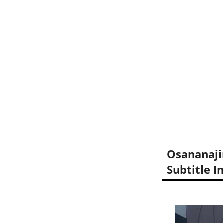
Osananaji
Subtitle I