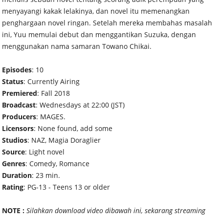
menyayangi kakak lelakinya, dan novel itu memenangkan
penghargaan novel ringan. Setelah mereka membahas masalah
ini, Yuu memulai debut dan menggantikan Suzuka, dengan
menggunakan nama samaran Towano Chikai.
Episodes
: 10
Status
: Currently Airing
Premiered
: Fall 2018
Broadcast
: Wednesdays at 22:00 (JST)
Producers
: MAGES.
Licensors
: None found, add some
Studios
: NAZ, Magia Doraglier
Source
: Light novel
Genres
: Comedy, Romance
Duration
: 23 min.
Rating
: PG-13 - Teens 13 or older
NOTE :
Silahkan download video dibawah ini, sekarang streaming