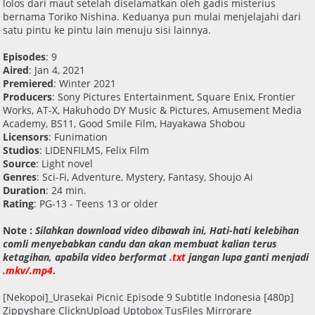
lolos dari maut setelah diselamatkan oleh gadis misterius
bernama Toriko Nishina. Keduanya pun mulai menjelajahi dari
satu pintu ke pintu lain menuju sisi lainnya.
Episodes
: 9
Aired
: Jan 4, 2021
Premiered
: Winter 2021
Producers
: Sony Pictures Entertainment, Square Enix, Frontier
Works, AT-X, Hakuhodo DY Music & Pictures, Amusement Media
Academy, BS11, Good Smile Film, Hayakawa Shobou
Licensors
: Funimation
Studios
: LIDENFILMS, Felix Film
Source
: Light novel
Genres
: Sci-Fi, Adventure, Mystery, Fantasy, Shoujo Ai
Duration
: 24 min.
Rating
: PG-13 - Teens 13 or older
Note :
Silahkan download video dibawah ini, Hati-hati kelebihan
comli menyebabkan candu dan akan membuat kalian terus
ketagihan, apabila video ber
format
.txt
jangan lupa ganti menjadi
.mkv/.mp4
.
[Nekopoi]_Urasekai Picnic Episode 9 Subtitle Indonesia [480p]
Zippyshare
ClicknUpload
Uptobox
TusFiles
Mirrorare